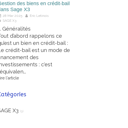
estion des biens en crédit-bail
dans Sage X3
28 Mar 2025
Eric Letinois
SAGE X3
1. Généralités
Tout d’abord rappelons ce
u’est un bien en crédit-bail :
Le crédit-bail est un mode de
financement des
investissements : c'est
'équivalen...
ire l'article
Catégories
SAGE X3
(9)