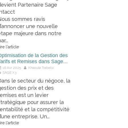
devient Partenaire Sage
Intacct
Nous sommes ravis
d’annoncer une nouvelle
étape majeure dans notre
ar...
ire l'article
Optimisation de la Gestion des
Tarifs et Remises dans Sage
3 : Maîtriser sa Politique
16 Avr 2025
Khaoula Trabelsi
Commerciale
SAGE X3
Dans le secteur du négoce, la
gestion des prix et des
remises est un levier
stratégique pour assurer la
rentabilité et la compétitivité
’une entreprise. Un...
ire l'article