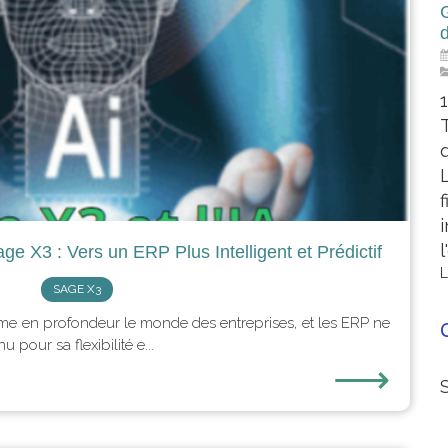
G
q
l
 Sage X3 : Vers un ERP Plus Intelligent et Prédictif
L
SAGE X3
nsforme en profondeur le monde des entreprises, et les ERP ne
 pour sa flexibilité e...
⟶