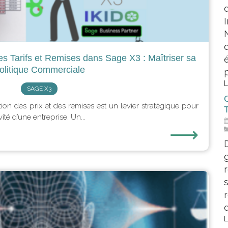
es Tarifs et Remises dans Sage X3 : Maîtriser sa
olitique Commerciale
p
L
SAGE X3
ion des prix et des remises est un levier stratégique pour
vité d’une entreprise. Un...
X
⟶
d
L