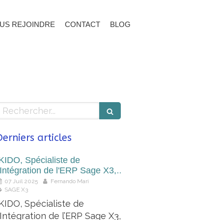
US REJOINDRE
CONTACT
BLOG
Rechercher
Derniers articles
IKIDO, Spécialiste de
'Intégration de l'ERP Sage X3,
devient Partenaire Sage Intacct
07 Juil 2025
Fernando Mari
SAGE X3
IKIDO, Spécialiste de
l’Intégration de l’ERP Sage X3,